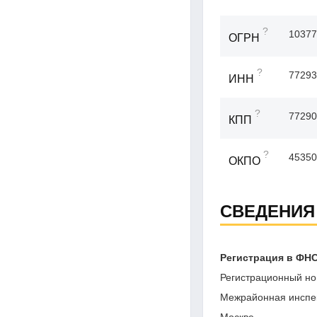
?
10377
ОГРН
?
77293
ИНН
?
77290
КПП
?
45350
ОКПО
СВЕДЕНИЯ
Регистрация в ФН
Регистрационный но
Межрайонная инспек
Москве