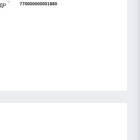
?
770000000001880
АДР