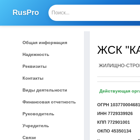
RusPro
Общая информация
ЖСК "К
Надежность
ЖИЛИЩНО-СТРОИ
Реквизиты
Контакты
Виды деятельности
Действующая орг
Финансовая отчетность
ОГРН
10377000468
ИНН
7729339926
Руководитель
КПП
772901001
Учредитель
ОКПО
45350134
Связи