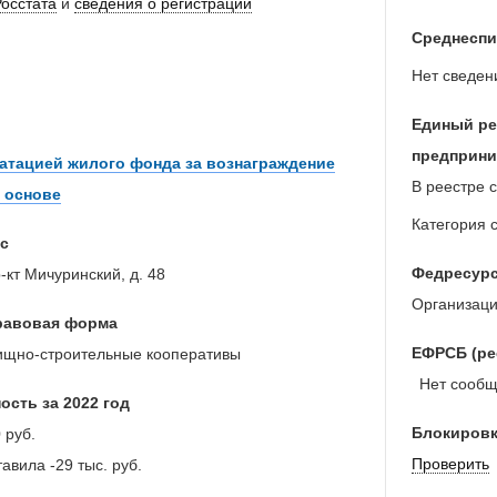
Росстата
и
сведения о регистрации
Среднеспи
Нет сведен
Единый ре
предприни
атацией жилого фонда за вознаграждение
В реестре с
 основе
Категория 
с
Федресур
р-кт Мичуринский, д. 48
Организаци
равовая форма
ЕФРСБ (ре
щно-строительные кооперативы
Нет сообще
ость за 2022 год
Блокировк
 руб.
Проверить
тавила
-29 тыс. руб.