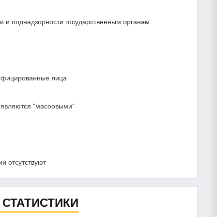
сти и поднадзорности государственным органам
лифицированные лица
 являются "масоовыми"
и отсутствуют
 СТАТИСТИКИ