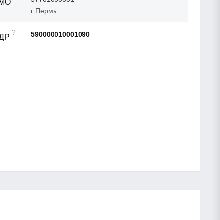
ТМО
г Пермь
?
590000010001090
АДР