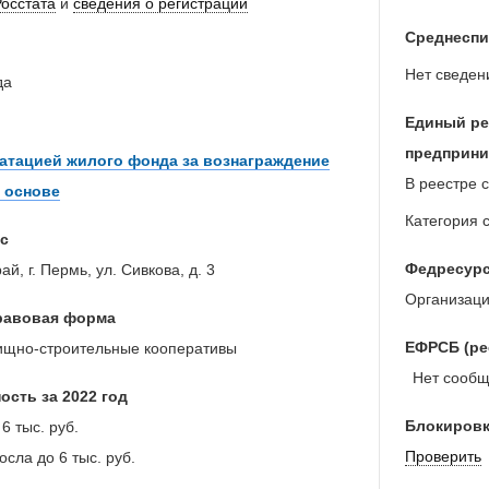
Росстата
и
сведения о регистрации
Среднеспи
Нет сведен
да
Единый ре
предприни
атацией жилого фонда за вознаграждение
В реестре с
 основе
Категория 
с
Федресур
й, г. Пермь, ул. Сивкова, д. 3
Организаци
равовая форма
ЕФРСБ (ре
щно-строительные кооперативы
Нет сообще
ость за 2022 год
Блокировк
6 тыс. руб.
Проверить
осла до
6 тыс. руб.