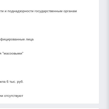
ости и поднадзорности государственным органам
лифицированные лица
я "масоовыми"
ла 6 тыс. руб.
и отсутствуют