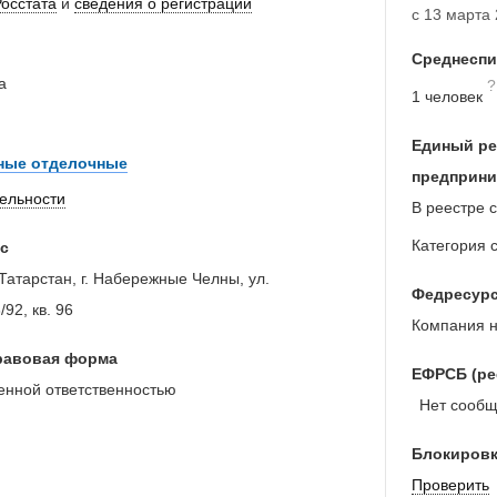
Росстата
и
сведения о регистрации
с 13 марта 
Среднеспи
а
?
1 человек
Единый ре
ные отделочные
предприни
тельности
В реестре с
Категория 
с
Татарстан, г. Набережные Челны, ул.
Федресур
/92, кв. 96
Компания н
равовая форма
ЕФРСБ (ре
енной ответственностью
Нет сообще
Блокировк
Проверить