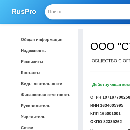
RusPro
Общая информация
ООО "С
Надежность
ОБЩЕСТВО С ОГ
Реквизиты
Контакты
Виды деятельности
Действующая ком
Финансовая отчетность
ОГРН
10716770025
ИНН
1634005995
Руководитель
КПП
165001001
Учредитель
ОКПО
82335262
Связи