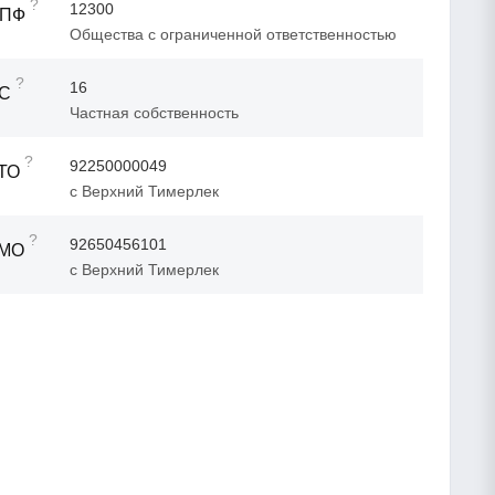
?
12300
ОПФ
Общества с ограниченной ответственностью
?
16
ФС
Частная собственность
?
92250000049
ТО
с Верхний Тимерлек
?
92650456101
ТМО
с Верхний Тимерлек