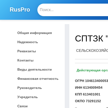
RusPro
Общая информация
СПТЗК 
Надежность
СЕЛЬСКОХОЗЯЙС
Реквизиты
Контакты
Виды деятельности
Действующая орг
Финансовая отчетность
ОГРН
10461340005
ИНН
6134009454
Руководитель
КПП
613401001
Учредитель
ОКПО
73291152
Связи