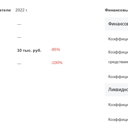
атели
2022 г.
Финансовые
Финансов
—
—
Коэффицие
-85%
10 тыс. руб.
Коэффици
средства
-100%
—
Коэффици
Ликвидн
Коэффици
Коэффици