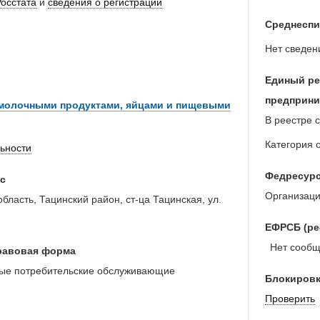
Росстата
и
сведения о регистрации
Среднеспи
Нет сведен
Единый ре
предприни
 молочными продуктами, яйцами и пищевыми
В реестре с
Категория 
льности
Федресур
с
Организаци
область, Тацинский район, ст-ца Тацинская, ул.
ЕФРСБ (ре
Нет сообще
равовая форма
ные потребительские обслуживающие
Блокировк
Проверить