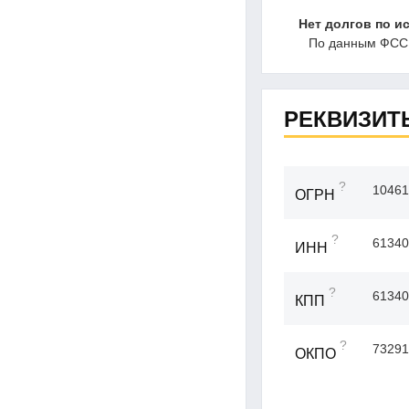
Нет долгов по и
По данным ФССП
РЕКВИЗИТ
?
10461
ОГРН
?
61340
ИНН
?
61340
КПП
?
73291
ОКПО