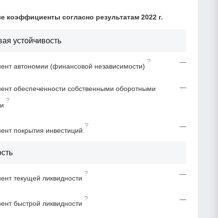
 коэффициенты согласно результатам 2022 г.
ая устойчивость
?
—
нт автономии (финансовой независимости)
—
ент обеспеченности собственными оборотными
?
ми
?
—
ент покрытия инвестиций
ость
?
—
ент текущей ликвидности
?
—
ент быстрой ликвидности