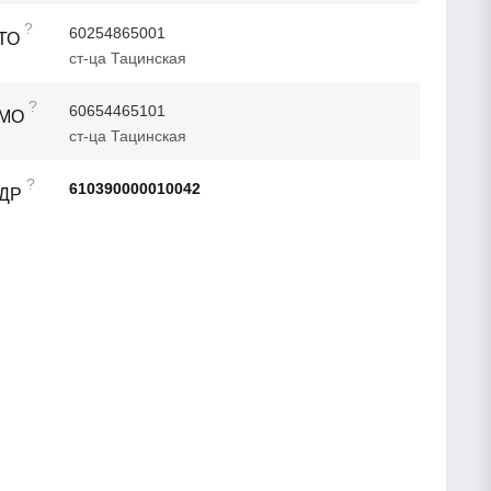
?
60254865001
ТО
ст-ца Тацинская
?
60654465101
ТМО
ст-ца Тацинская
?
610390000010042
АДР