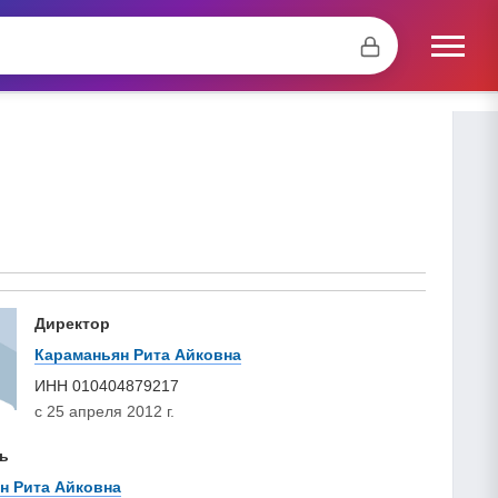
Директор
Караманьян Рита Айковна
ИНН
010404879217
с 25 апреля 2012 г.
ь
н Рита Айковна