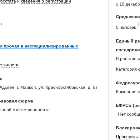
Росстата
и
сведения о регистрации
с 18 декабр
Среднеспи
а
?
5 человек
Единый ре
ая прочая в неспециализированных
предприни
В реестре с
тельности
Категория 
с
Федресур
дыгея, г. Майкоп, ул. Краснооктябрьская, д. 67
Компания н
равовая форма
ЕФРСБ (ре
енной ответственностью
Нет сообще
Блокировк
Проверить