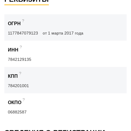
?
ОГРН
1177847079123
от 1 марта 2017 года
?
ИНН
7842129135
?
КПП
784201001
?
ОКПО
06882587