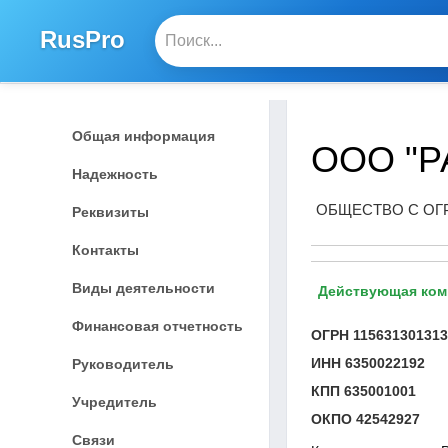
RusPro
Общая информация
ООО "Р
Надежность
ОБЩЕСТВО С ОГ
Реквизиты
Контакты
Виды деятельности
Действующая ком
Финансовая отчетность
ОГРН
11563130131
ИНН
6350022192
Руководитель
КПП
635001001
Учредитель
ОКПО
42542927
Связи