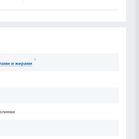
?
лами и жирами
делиями