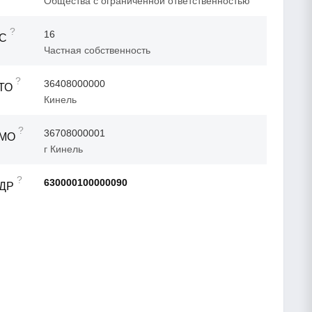
Общества с ограниченной ответственностью
?
16
ФС
Частная собственность
?
36408000000
ТО
Кинель
?
36708000001
ТМО
г Кинель
?
630000100000090
АДР