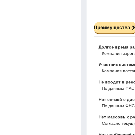
Преимущества (8
Долгое время р
Компания зареги
Участник систем
Компания постав
Не входит в рее
По данным ФАС,
Нет связей с ди
По данным ФНС,
Нет массовых ру
Согласно текущ
Нет сообщений о