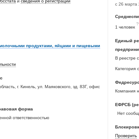
Росстата
и
сведения о регистрации
с 26 марта 
Среднеспи
?
1 человек
Единый ре
 молочными продуктами, яйцами и пищевыми
предприни
В реестре с
ельности
Категория 
с
Федресур
ласть, г. Кинель, ул. Маяковского, зд. 83Г, офис
Компания н
ЕФРСБ (ре
равовая форма
Нет сообще
енной ответственностью
Блокировк
Проверить