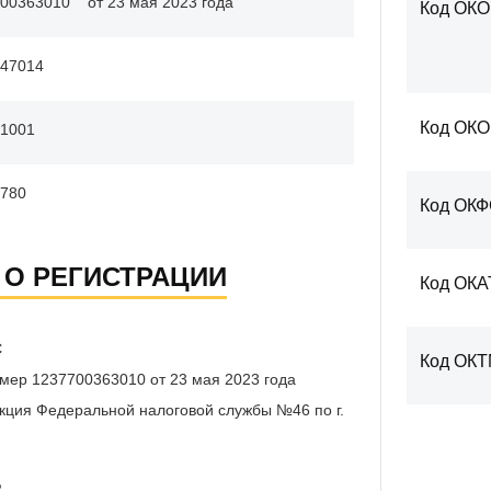
00363010
от 23 мая 2023 года
Код ОКО
47014
Код ОК
1001
780
Код ОК
 О РЕГИСТРАЦИИ
Код ОКА
С
Код ОК
мер 1237700363010 от 23 мая 2023 года
ция Федеральной налоговой службы №46 по г.
Р