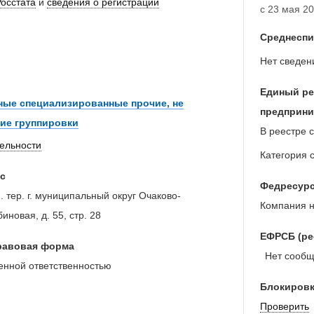
Росстата
и
сведения о регистрации
с 23 мая 20
Среднеспи
Нет сведен
Единый ре
ные специализированные прочие, не
предприни
ие группировки
В реестре 
тельности
Категория 
с
Федресур
н. тер. г. муниципальный округ Очаково-
Компания н
иновая, д. 55, стр. 28
ЕФРСБ (ре
равовая форма
Нет сообще
енной ответственностью
Блокировк
Проверить