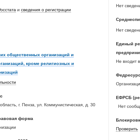
Нет сведен
Росстата
и
сведения о регистрации
Среднеспи
Нет сведен
Единый ре
предприни
чих общественных организаций и
Не входит в
ганизаций, кроме религиозных и
анизаций
Федресур
ельности
Организаци
с
ЕФРСБ (ре
бласть, г. Пенза, ул. Коммунистическая, д. 30
Нет сообще
равовая форма
Блокировк
низации
Проверить