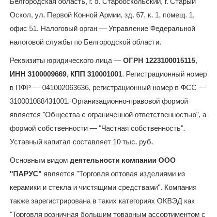
Белгородская область, г. о. Старооскольский, г. Старый
Оскол, ул. Первой Конной Армии, зд. 67, к. 1, помещ. 1,
офис 51. Налоговый орган — Управление Федеральной
налоговой службы по Белгородской области.
Реквизиты юридического лица —
ОГРН 1223100015115
,
ИНН 3100009669
,
КПП 310001001
. Регистрационный номер
в ПФР — 041002063636, регистрационный номер в ФСС —
310001088431001. Организационно-правовой формой
является "Общества с ограниченной ответственностью", а
формой собственности — "Частная собственность".
Уставный капитал составляет 10 тыс. руб.
Основным видом
деятельности компании ООО
"ПАРУС"
является "Торговля оптовая изделиями из
керамики и стекла и чистящими средствами". Компания
также зарегистрирована в таких категориях ОКВЭД как
"Торговля розничная большим товарным ассортиментом с