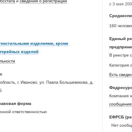
Росстата
и
сведения о регистрации
с 3 мая 2006
Среднеспи
160 челове
Единый ре
текстильными изделиями, кроме
предприни
нтерейных изделий
В реестре с
ельности
Категория 
с
Есть сведе
область, г. Иваново, ул. Павла Большевикова, д.
Федресур
5
Компания н
равовая форма
сообщения
енной ответственностью
ЕФРСБ (ре
Нет сообще