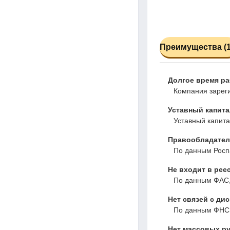
Преимущества (1
Долгое время р
Компания зареги
Уставный капита
Уставный капита
Правообладател
По данным Росп
Не входит в рее
По данным ФАС,
Нет связей с ди
По данным ФНС,
Нет массовых ру