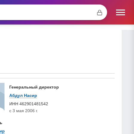
Генеральный директор
Абдул Насир
ИНН
462901481542
с 3 мая 2006 г.
ь
ир