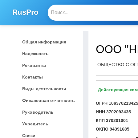
RusPro
Общая информация
ООО "Н
Надежность
ОБЩЕСТВО С ОГ
Реквизиты
Контакты
Виды деятельности
Действующая ком
Финансовая отчетность
ОГРН
10637021342
ИНН
3702093435
Руководитель
КПП
370201001
Учредитель
ОКПО
94391685
Связи