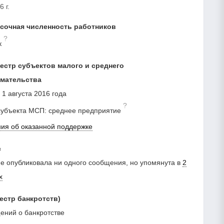
 г.
сочная численность работников
?
к
естр субъектов малого и среднего
мательства
 1 августа 2016 года
?
субъекта МСП: среднее предприятие
ния об оказанной поддержке
с
е опубликовала ни одного сообщения, но упомянута в
2
х
естр банкротств)
ний о банкротстве