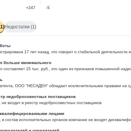
+247
-5
1)
Недостатки (1)
аботы
стрирована 17 лет назад, что говорит о стабильной деятельности
л больше минимального
л составляет 15 тыс. руб., это один из признаков повышенной над
ь
атента, ООО "НЕСАДЕН" обладает исключительными правами на од
стр недобросовестных поставщиков
 не входит в реестр недобросовестных поставщиков
сквалифицированными лицами
 в состав исполнительных органов компании не входят дисквалиф
ководителей и учредителей