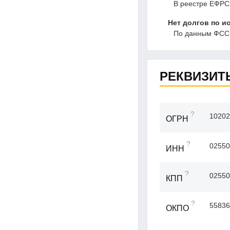
В реестре ЕФРС
Нет долгов по и
По данным ФССП
РЕКВИЗИТ
?
10202
ОГРН
?
02550
ИНН
?
02550
КПП
?
55836
ОКПО