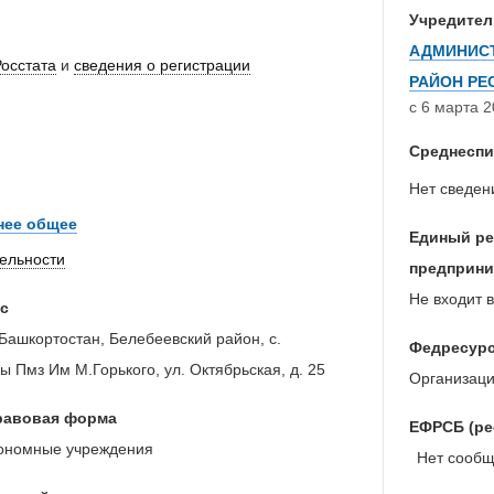
Учредител
АДМИНИСТ
Росстата
и
сведения о регистрации
РАЙОН РЕ
с 6 марта 2
Среднеспи
Нет сведен
нее общее
Единый ре
тельности
предприни
Не входит в
с
Башкортостан, Белебеевский район, с.
Федресур
 Пмз Им М.Горького, ул. Октябрьская, д. 25
Организаци
равовая форма
ЕФРСБ (ре
ономные учреждения
Нет сообще