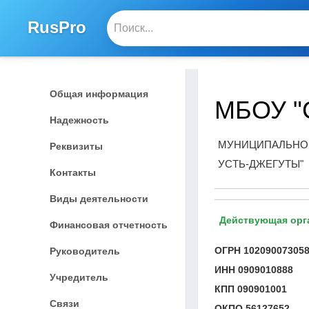
RusPro
Общая информация
МБОУ "
Надежность
МУНИЦИПАЛЬНОЕ
Реквизиты
УСТЬ-ДЖЕГУТЫ"
Контакты
Виды деятельности
Действующая орг
Финансовая отчетность
ОГРН
10209007305
Руководитель
ИНН
0909010888
Учредитель
КПП
090901001
Связи
ОКПО
56127652