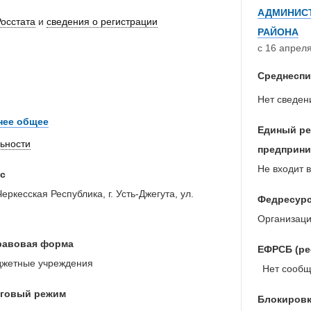
АДМИНИСТ
Росстата
и
сведения о регистрации
РАЙОНА
с 16 апреля
Среднеспи
Нет сведен
нее общее
Единый ре
льности
предприни
Не входит в
с
ркесская Республика, г. Усть-Джегута, ул.
Федресур
Организаци
равовая форма
ЕФРСБ (ре
жетные учреждения
Нет сообще
оговый режим
Блокировк