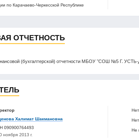
ии по Карачаево-Черкесской Республике
АЯ ОТЧЕТНОСТЬ
инансовой (бухгалтерской) отчетности МБОУ "СОШ №5 Г. УСТ
ТЕЛЬ
ректор
Нет 
денова Халимат Шакмановна
Нет 
НН
090900764493
Не в
0 ноября 2013 г.