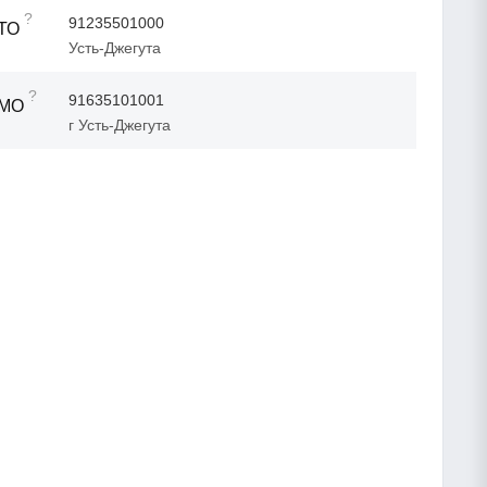
?
91235501000
ТО
Усть-Джегута
?
91635101001
ТМО
г Усть-Джегута