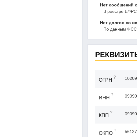
Нет сообщений о
В реестре ЕФРС
Нет долгов по и
По данным ФССП
РЕКВИЗИТ
?
10209
ОГРН
?
09090
ИНН
?
09090
КПП
?
56127
ОКПО