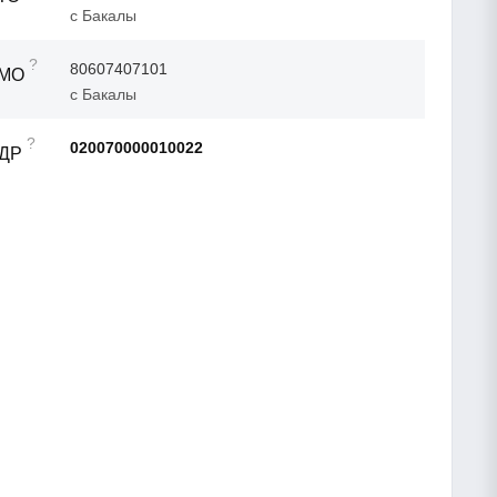
с Бакалы
?
80607407101
ТМО
с Бакалы
?
020070000010022
АДР