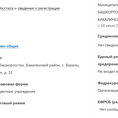
Муниципал
Росстата
и
сведения о регистрации
БАШКОРТО
БАКАЛИНС
с 18 июня 2
Среднеспи
Нет сведен
нее общее
Единый ре
с
предприни
Башкортостан, Бакалинский район, с. Бакалы,
Не входит в
н, д. 31
Федресур
равовая форма
Организац
жетные учреждения
ЕФРСБ (ре
оговый режим
Нет сообще