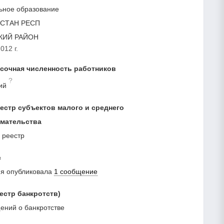
ьное образование
СТАН РЕСП
КИЙ РАЙОН
012 г.
сочная численность работников
?
ий
естр субъектов малого и среднего
мательства
 реестр
с
ия опубликовала
1 сообщение
естр банкротств)
ний о банкротстве