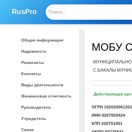
RusPro
Общая информация
МОБУ 
Надежность
МУНИЦИПАЛЬНО
Реквизиты
С.БАКАЛЫ МУНИ
Контакты
Виды деятельности
Действующая орг
Финансовая отчетность
ОГРН
10202006120
Руководитель
ИНН
0207003424
Учредитель
КПП
020701001
Связи
ОКПО
50775841