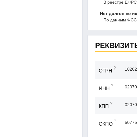
В реестре ЕФРС
Нет долгов по и
По данным ФССП
РЕКВИЗИТ
?
10202
ОГРН
?
02070
ИНН
?
02070
КПП
?
50775
ОКПО