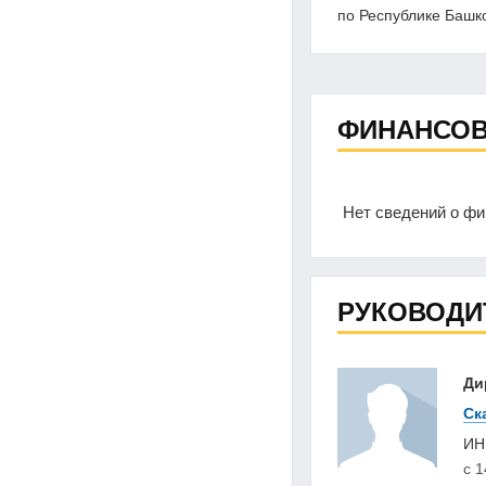
по Республике Башк
ФИНАНСОВ
Нет сведений о ф
РУКОВОДИ
Ди
Ск
И
с 1