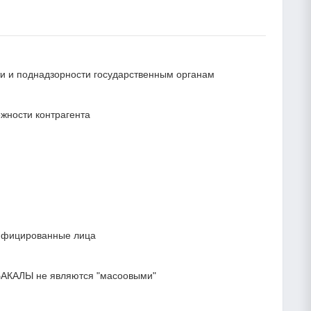
сти и поднадзорности государственным органам
жности контрагента
лифицированные лица
БАКАЛЫ не являются "масоовыми"