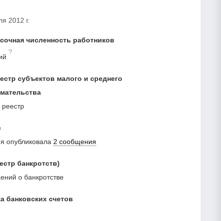
я 2012 г.
сочная численность работников
?
ий
естр субъектов малого и среднего
мательства
 реестр
с
ия опубликовала
2 сообщения
естр банкротств)
ний о банкротстве
а банковских счетов