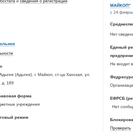
Росстата
и
сведения о регистрации
МАЙКОП"
с 24 феврал
Среднеспи
Нет сведен
ольное
Единый ре
льности
предприни
Не входит в
с
дыгея (Адыгея), г. Майкоп, ст-ца Ханская, ул.
Федресур
 д. 189
Организац
равовая форма
ЕФРСБ (ре
жетные учреждения
Нет сообще
оговый режим
Блокировк
Проверить