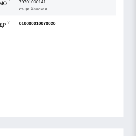
?
79701000141
ТМО
ст-ца Ханская
?
010000010070020
АДР