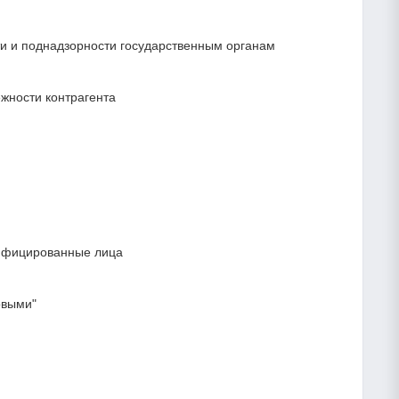
сти и поднадзорности государственным органам
жности контрагента
лифицированные лица
овыми"