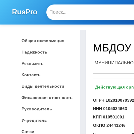
RusPro
Общая информация
МБДОУ 
Надежность
МУНИЦИПАЛЬНОЕ
Реквизиты
Контакты
Виды деятельности
Действующая орг
Финансовая отчетность
ОГРН
10201007039
ИНН
0105034663
Руководитель
КПП
010501001
Учредитель
ОКПО
24441246
Связи