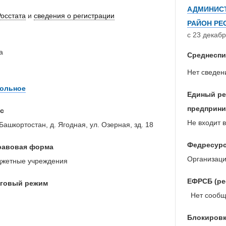
АДМИНИСТ
Росстата
и
сведения о регистрации
РАЙОН РЕ
с 23 декабр
а
Среднеспи
Нет сведен
ольное
Единый ре
предприни
с
Не входит в
Башкортостан, д. Ягодная, ул. Озерная, зд. 18
Федресур
равовая форма
Организаци
жетные учреждения
ЕФРСБ (ре
оговый режим
Нет сообще
Блокировк