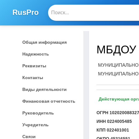
RusPro
Общая информация
МБДОУ 
Надежность
МУНИЦИПАЛЬНОЕ
Реквизиты
МУНИЦИПАЛЬНОГ
Контакты
Виды деятельности
Действующая орг
Финансовая отчетность
ОГРН
10202008832
Руководитель
ИНН
0224005485
Учредитель
КПП
022401001
Связи
ОКПО
45316551