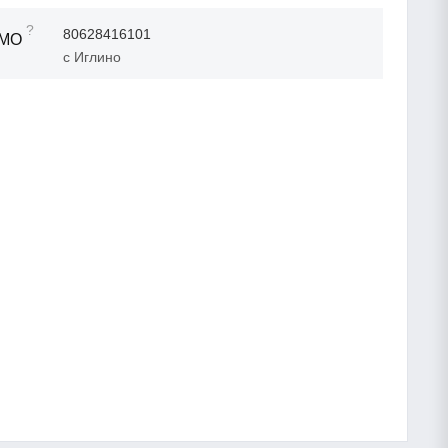
?
80628416101
ТМО
с Иглино