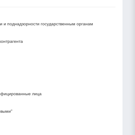
сти и поднадзорности государственным органам
контрагента
лифицированные лица
овыми"