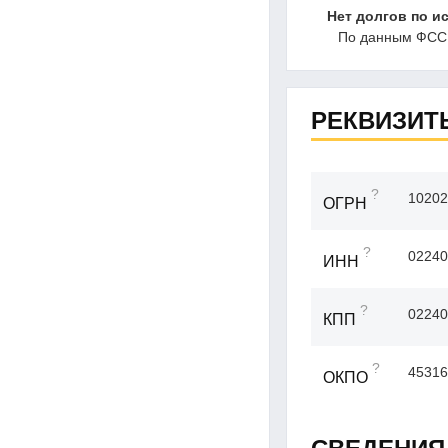
Нет долгов по и
По данным ФССП
РЕКВИЗИТ
?
10202
ОГРН
?
02240
ИНН
?
02240
КПП
?
45316
ОКПО