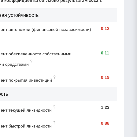
 коэффициенты согласно результатам 2022 г.
ая устойчивость
0.12
нт автономии (финансовой независимости)
0.11
ент обеспеченности собственными
?
ми средствами
?
0.19
ент покрытия инвестиций
ость
?
1.23
ент текущей ликвидности
?
0.88
ент быстрой ликвидности