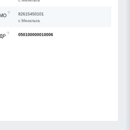
?
82615450101
ТМО
с Мехельта
?
050100000010006
АДР