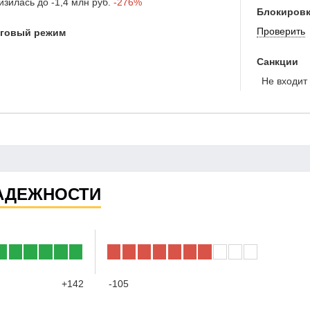
изилась до
-1,4 млн руб.
-276%
Блокировк
Проверить
оговый режим
Санкции
Не входит 
АДЕЖНОСТИ
+142
-105