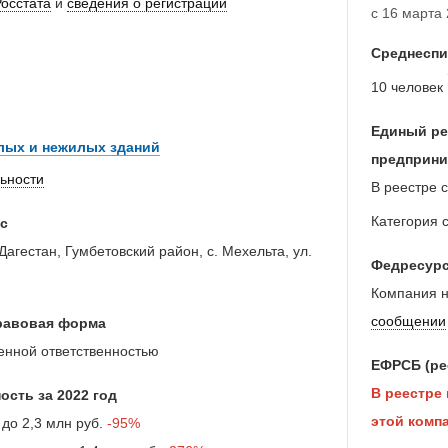
Росстата
и
сведения о регистрации
с 16 марта 
Среднеспи
10 человек
Единый ре
лых и нежилых зданий
предприни
льности
В реестре с
Категория 
с
Дагестан, Гумбетовский район, с. Мехельта, ул.
Федресур
Компания н
сообщении
равовая форма
енной ответственностью
ЕФРСБ (ре
В реестре
ость за 2022 год
этой компа
 до
2,3 млн руб.
-95%