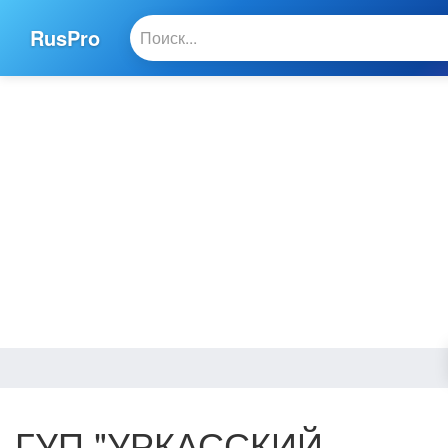
RusPro
ГУП "УРКАССКИЙ