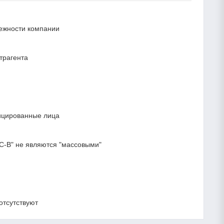
дежности компании
трагента
ицированные лица
-В" не являются "массовыми"
отсутствуют