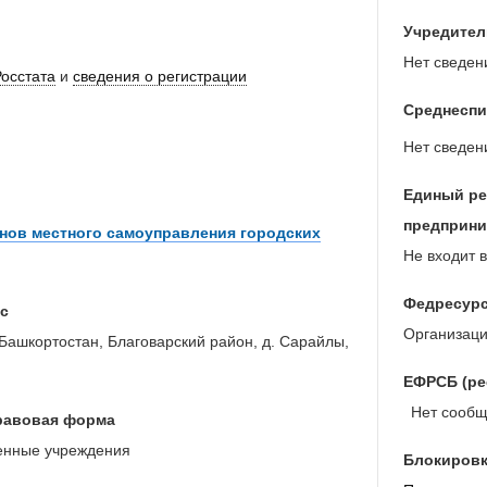
Учредител
Нет сведен
Росстата
и
сведения о регистрации
Среднеспи
Нет сведен
Единый ре
предприни
нов местного самоуправления городских
Не входит в
Федресур
с
Организаци
Башкортостан, Благоварский район, д. Сарайлы,
ЕФРСБ (ре
Нет сообще
равовая форма
енные учреждения
Блокировк