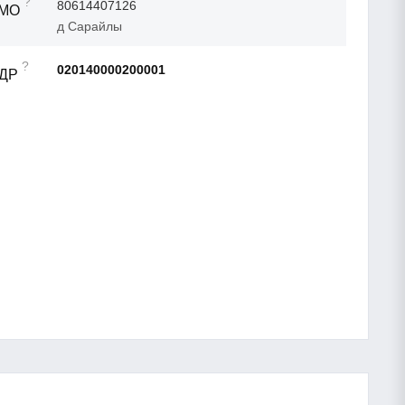
?
80614407126
ТМО
д Сарайлы
?
020140000200001
АДР