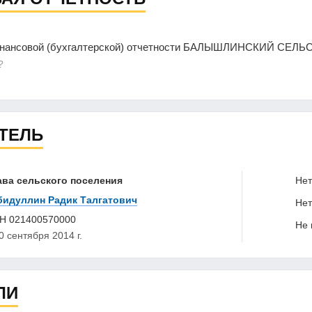
финансовой (бухгалтерской) отчетности БАЛЫШЛИНСКИЙ 
?
ТЕЛЬ
ава сельского поселения
Нет 
бидуллин Радик Талгатович
Нет 
НН
021400570000
Не в
0 сентября 2014 г.
ЛИ