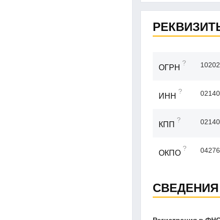
РЕКВИЗИТ
?
10202
ОГРН
?
02140
ИНН
?
02140
КПП
?
04276
ОКПО
СВЕДЕНИЯ
Регистрация в ФН