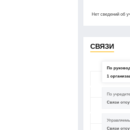
Нет сведений об у
СВЯЗИ
По руково
1 организа
По учредит
Связи отс
Управляемы
Связи отс