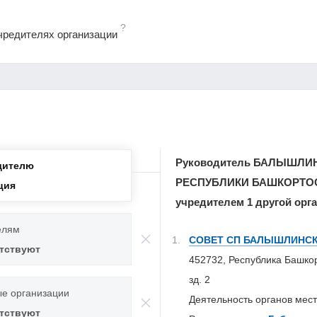
?
чредителях организации
Руководитель БАЛЫШЛИ
дителю
РЕСПУБЛИКИ БАШКОРТОСТА
ция
учредителем 1 другой орг
елям
1.
СОВЕТ СП БАЛЫШЛИНСК
утствуют
452732, Республика Башкор
зд. 2
е организации
Деятельность органов мест
утствуют