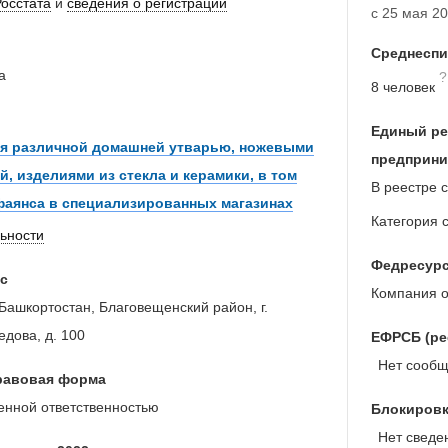
Росстата
и
сведения о регистрации
с 25 мая 20
Среднеспи
а
?
8 человек
Единый ре
ая различной домашней утварью, ножевыми
предприни
й, изделиями из стекла и керамики, в том
В реестре с
фаянса в специализированных магазинах
Категория 
льности
Федресур
с
Компания 
Башкортостан, Благовещенский район, г.
едова, д. 100
ЕФРСБ (ре
Нет сообще
равовая форма
енной ответственностью
Блокировк
Нет сведен