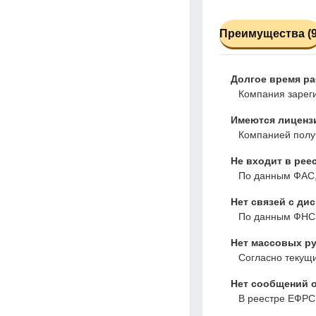
Преимущества (9
Долгое время р
Компания зареги
Имеются лиценз
Компанией получ
Не входит в рее
По данным ФАС,
Нет связей с ди
По данным ФНС,
Нет массовых ру
Согласно текущ
Нет сообщений о
В реестре ЕФРС