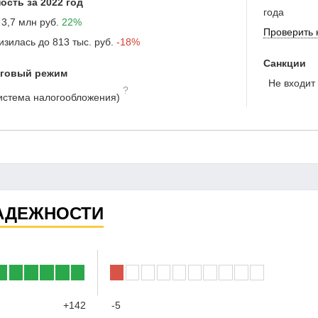
ость за 2022 год
года
3,7 млн руб.
22%
Проверить 
изилась до
813 тыс. руб.
-18%
Санкции
оговый режим
Не входит 
?
истема налогообложения)
АДЕЖНОСТИ
+142
-5