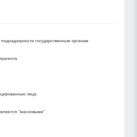
 и поднадзорности государственным органам
трагента
ицированные лица
являются "масоовыми"