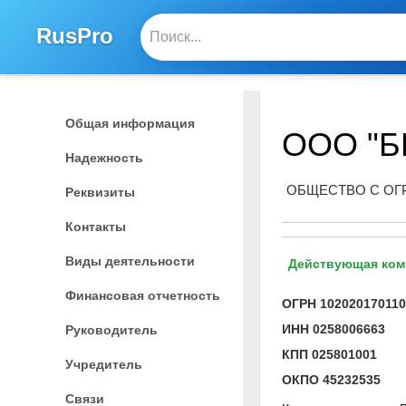
RusPro
Общая информация
ООО "Б
Надежность
ОБЩЕСТВО С ОГ
Реквизиты
Контакты
Виды деятельности
Действующая ком
Финансовая отчетность
ОГРН
10202017011
ИНН
0258006663
Руководитель
КПП
025801001
Учредитель
ОКПО
45232535
Связи