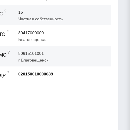
?
16
ФС
Частная собственность
?
80417000000
ТО
Благовещенск
?
80615101001
ТМО
г Благовещенск
?
020150010000089
АДР