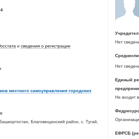
04
Учредител
Нет сведен
Росстата
и
сведения о регистрации
Среднеспи
Нет сведен
а
Единый ре
предприни
нов местного самоуправления городских
Не входит в
Федресур
с
Организаци
Башкортостан, Благовещенский район, с. Тугай,
ЕФРСБ (ре