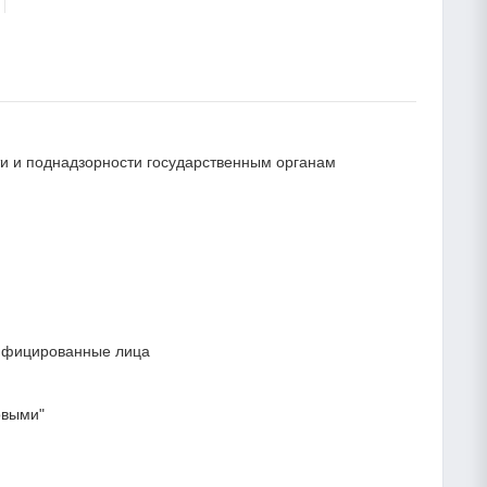
сти и поднадзорности государственным органам
лифицированные лица
овыми"