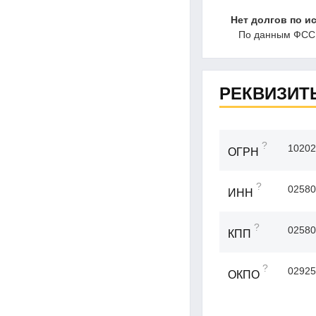
Нет долгов по и
По данным ФССП
РЕКВИЗИТ
?
10202
ОГРН
?
02580
ИНН
?
02580
КПП
?
02925
ОКПО