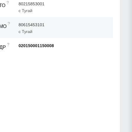
?
80215853001
ТО
с Тугай
?
80615453101
ТМО
с Тугай
?
020150001150008
АДР