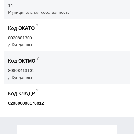
14
Муниципальная собственность
?
Код ОКАТО
80208813001
д Кундашлы
?
Код ОКТМО
80608413101
д Кундашлы
?
Код КЛАДР
020080000170012