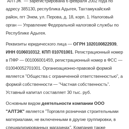
"АЛТЭК" — зарегистрирована 6 февраля 2002 года по
адресу 385130, республика Адыгея, Тахтамукайский
район, пгт Энем, ул. Перова, д. 18, корп. 1. Налоговый
орган — Управление Федеральной налоговой службы по
Республике Адыгея.
Реквизиты юридического лица —
ОГРН 1020100822939
,
ИНН 0106010312
,
КПП 010701001
. Регистрационный номер
в ПФР — 001006001459, регистрационный номер в ФСС —
010040052701001. Организационно-правовой формой
является "Общества с ограниченной ответственностью", а
формой собственности — "Частная собственность".
Уставный капитал составляет 30 тыс. руб.
Основным видом
деятельности компании ООО
"АЛТЭК"
является "Торговля розничная строительными
материалами, не включенными в другие группировки, в
специализированных магазинах". Компания также