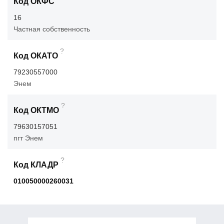
Код ОКФС
16
Частная собственность
?
Код ОКАТО
79230557000
Энем
?
Код ОКТМО
79630157051
пгт Энем
?
Код КЛАДР
010050000260031