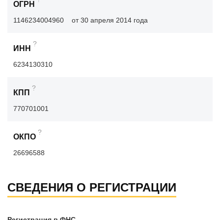
ОГРН
1146234004960
от 30 апреля 2014 года
?
ИНН
6234130310
?
КПП
770701001
?
ОКПО
26696588
СВЕДЕНИЯ О РЕГИСТРАЦИИ
Регистрация в ФНС