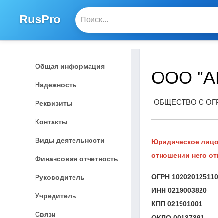
RusPro
Общая информация
ООО "А
Надежность
ОБЩЕСТВО С ОГ
Реквизиты
Контакты
Виды деятельности
Юридическое лицо 
отношении него от
Финансовая отчетность
ОГРН
10202012511
Руководитель
ИНН
0219003820
Учредитель
КПП
021901001
Связи
ОКПО
00137391