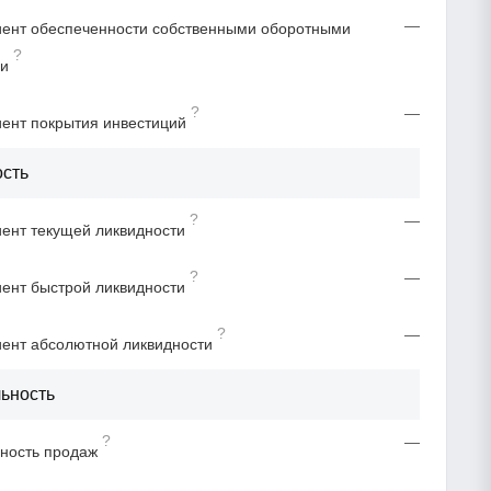
—
ент обеспеченности собственными оборотными
?
ми
?
—
ент покрытия инвестиций
ость
?
—
ент текущей ликвидности
?
—
ент быстрой ликвидности
?
—
ент абсолютной ликвидности
ьность
?
—
ность продаж