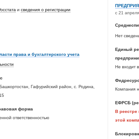
ПРЕДПРИЯ
Росстата
и
сведения о регистрации
с 21 апреля
Среднеспи
Нет сведен
Единый ре
ласти права и бухгалтерского учета
предприни
льности
Не входит в
с
Федресур
Башкортостан, Гафурийский район, с. Родина,
Компания н
15
ЕФРСБ (ре
равовая форма
В реестре
енной ответственностью
этой компа
Блокировк