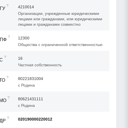
?
4210014
ГУ
Организации, учрежденные юридическими
лицами или гражданами, или юридическими
лицами и гражданами совместно
?
12300
ОПФ
Общества с ограниченной ответственностью
?
16
ФС
Частная собственность
?
80221831004
ТО
с Родина
?
80621431111
ТМО
с Родина
?
020190000220012
АДР