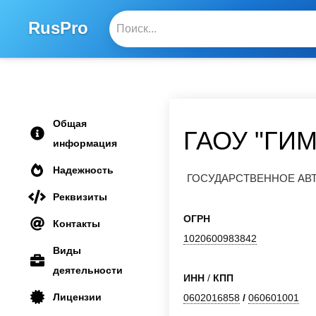
RusPro
Общая
ГАОУ "ГИ
информация
Надежность
ГОСУДАРСТВЕННОЕ АВ
Реквизиты
ОГРН
Контакты
1020600983842
Виды
деятельности
ИНН
/
КПП
Лицензии
0602016858
/
060601001