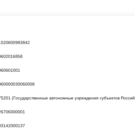
1020600983842
0602016858
060601001
060000030060008
75201 (Государственные автономные учреждения субъектов Росси
26706000001
03142000137