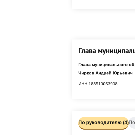
Глава муниципал
Глава муниципального об
Чирков Андрей Юрьевич
ИНН 183510053908
По руководителю (4)
По