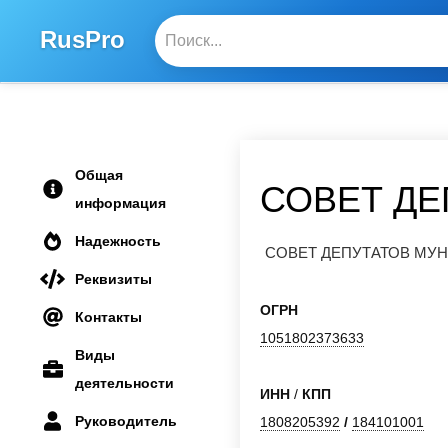
RusPro
Общая
СОВЕТ ДЕ
информация
Надежность
СОВЕТ ДЕПУТАТОВ МУ
Реквизиты
ОГРН
Контакты
1051802373633
Виды
деятельности
ИНН
/
КПП
Руководитель
1808205392
/
184101001