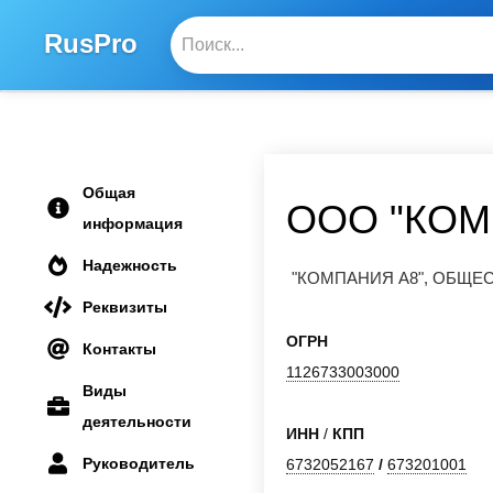
RusPro
Общая
ООО "КОМ
информация
Надежность
"КОМПАНИЯ А8", ОБЩ
Реквизиты
ОГРН
Контакты
1126733003000
Виды
деятельности
ИНН
/
КПП
Руководитель
6732052167
/
673201001