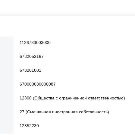
1126733003000
6732052167
673201001
670000030000087
12300 (Общества с ограниченной ответственностью)
27 (Смешанная иностранная собственность)
12352230