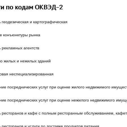
ти по кодам ОКВЭД-2
 геодезическая и картографическая
е конъюнктуры рынка
 рекламных агентств
во жилых и нежилых зданий
товая неспециализированная
ие посреднических услуг при оценке жилого недвижимого имущест
ие посреднических услуг при оценке нежилого недвижимого имуще
ь ресторанов и кафе с полным ресторанным обслуживанием, кафет
 ресторанов и услуги по доставке продуктов питания