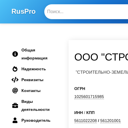
RusPro
Общая
ООО "СТР
информация
Надежность
"СТРОИТЕЛЬНО-ЗЕМЕЛ
Реквизиты
ОГРН
Контакты
1025601715985
Виды
деятельности
ИНН
/
КПП
Руководитель
5611022208
/
561201001