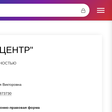
ЦЕНТР"
ННОСТЬЮ
я Викторовна
873730
онно-правовая форма