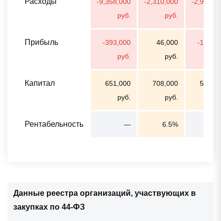
Расходы
-9,358,000
-2,310,000
-2,921,0
руб.
руб.
ру
Прибыль
-393,000
46,000
-181,0
руб.
руб.
ру
Капитал
651,000
708,000
528,0
руб.
руб.
ру
Рентабельность
—
6.5%
Данные реестра организаций, участвующих в
закупках по 44-ФЗ