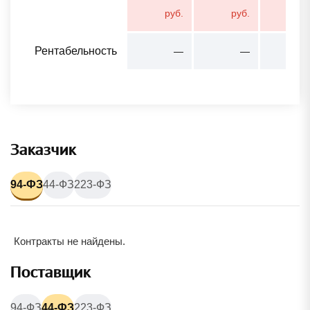
руб.
руб.
ру
Рентабельность
—
—
Заказчик
94-ФЗ
44-ФЗ
223-ФЗ
Контракты не найдены.
Поставщик
94-ФЗ
44-ФЗ
223-ФЗ