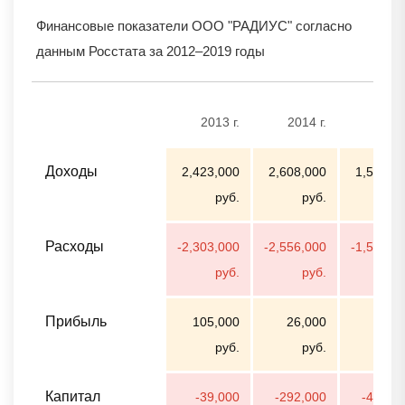
Финансовые показатели ООО "РАДИУС" согласно
данным Росстата за 2012–2019 годы
2013 г.
2014 г.
2015 
Доходы
2,423,000
2,608,000
1,553,0
руб.
руб.
ру
Расходы
-2,303,000
-2,556,000
-1,526,0
руб.
руб.
ру
Прибыль
105,000
26,000
11,0
руб.
руб.
ру
Капитал
-39,000
-292,000
-403,0