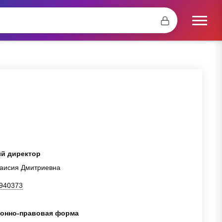
й директор
аисия Дмитриевна
940373
онно-правовая форма