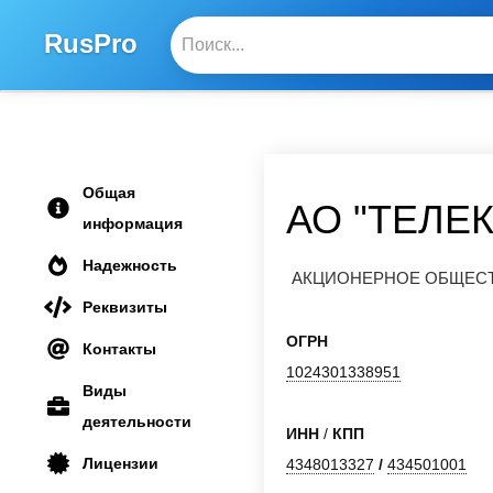
RusPro
Общая
АО "ТЕЛЕ
информация
Надежность
АКЦИОНЕРНОЕ ОБЩЕСТВ
Реквизиты
ОГРН
Контакты
1024301338951
Виды
деятельности
ИНН
/
КПП
Лицензии
4348013327
/
434501001