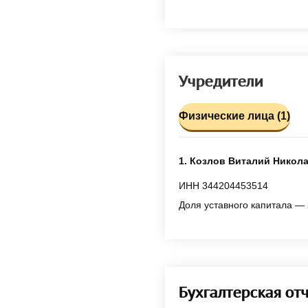
Учредители
Физические лица (1)
1. Козлов Виталий Никол
ИНН 344204453514
Доля уставного капитала — 
Бухгалтерская от