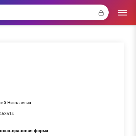
лий Николаевич
453514
онно-правовая форма