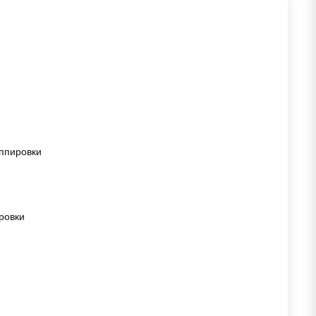
уппировки
ровки