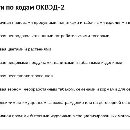
ти по кодам ОКВЭД-2
ничная пищевыми продуктами, напитками и табачными изделиями 
овая непродовольственными потребительскими товарами
овая цветами и растениями
овая пищевыми продуктами, напитками и табачными изделиями
овая неспециализированная
овая зерном, необработанным табаком, семенами и кормами для с
едвижимым имуществом за вознаграждение или на договорной осн
ничная прочими бытовыми изделиями в специализированных магаз