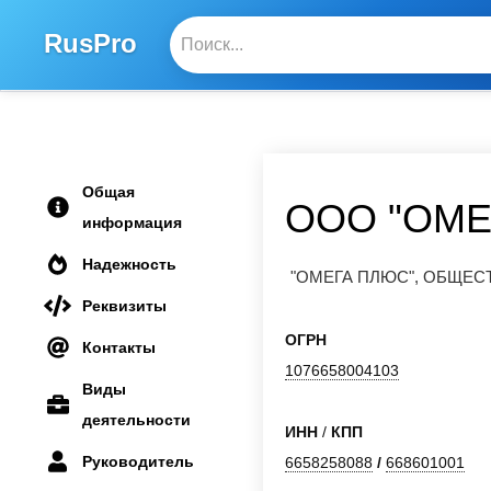
RusPro
Общая
ООО "ОМЕ
информация
Надежность
"ОМЕГА ПЛЮС", ОБЩЕ
Реквизиты
ОГРН
Контакты
1076658004103
Виды
деятельности
ИНН
/
КПП
Руководитель
6658258088
/
668601001