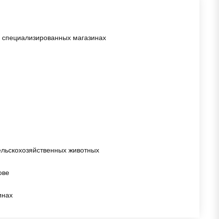
в специализированных магазинах
ельскохозяйственных животных
ове
инах