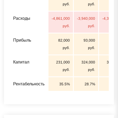
руб.
руб.
ру
Расходы
-4,861,000
-3,940,000
-4,399,0
руб.
руб.
ру
Прибыль
82,000
93,000
56,0
руб.
руб.
ру
Капитал
231,000
324,000
373,0
руб.
руб.
ру
Рентабельность
35.5%
28.7%
15.