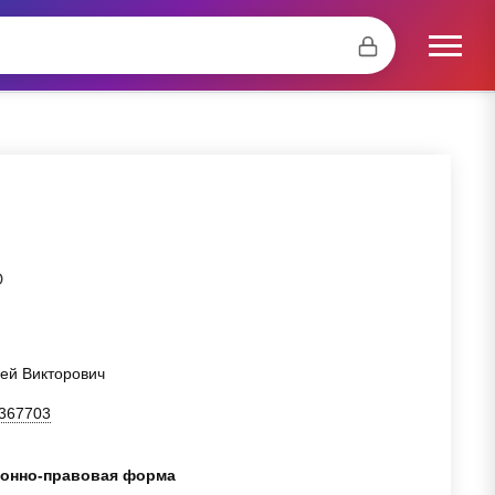
Ю
гей Викторович
367703
онно-правовая форма