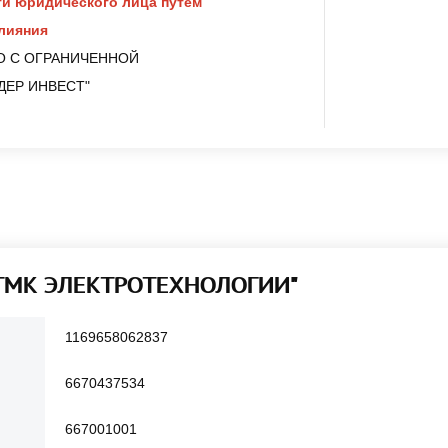
и юридического лица путем
лияния
ВО С ОГРАНИЧЕННОЙ
ДЕР ИНВЕСТ"
"ТМК ЭЛЕКТРОТЕХНОЛОГИИ"
1169658062837
6670437534
667001001