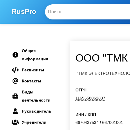
RusPro
Общая
ООО "ТМК
информация
Реквизиты
"ТМК ЭЛЕКТРОТЕХНОЛ
Контакты
ОГРН
Виды
1169658062837
деятельности
Руководитель
ИНН
/
КПП
Учредители
6670437534
/
667001001