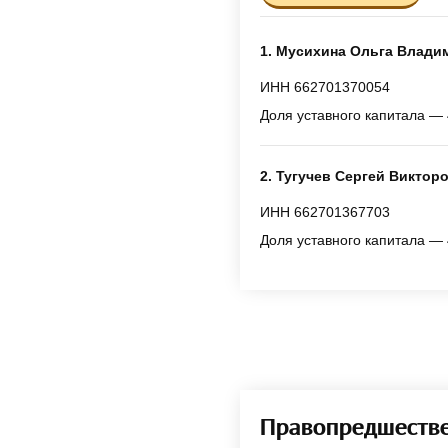
1. Мусихина Ольга Влади
ИНН 662701370054
Доля уставного капитала — 
2. Тугучев Сергей Виктор
ИНН 662701367703
Доля уставного капитала — 
Правопредшеств