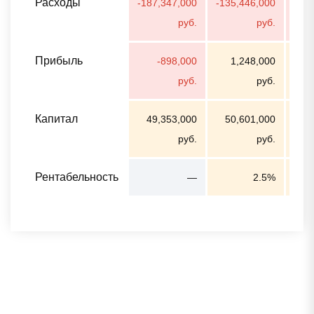
Расходы
-187,347,000
-135,446,000
-19
руб.
руб.
Прибыль
-898,000
1,248,000
25
руб.
руб.
Капитал
49,353,000
50,601,000
75
руб.
руб.
Рентабельность
—
2.5%