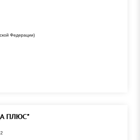
йской Федерации)
ЦА ПЛЮС"
92