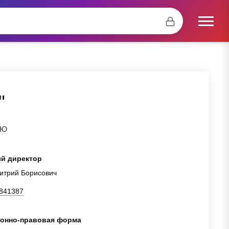
"
ЬЮ
й директор
итрий Борисович
841387
онно-правовая форма