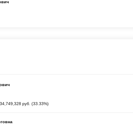
ович
рович
34,749,328 руб. (33.33%)
еговна