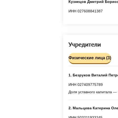
Кузнецов Дмитрий Борис
ИНН 027608841387
Учредители
Физические лица (3)
1. Безруков Виталий Пет
ИНН 027409775789
Доля уставного капитала — 
2. Мальцева Катерина Ол
ИНН 503211933245