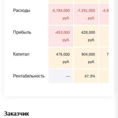
Расходы
-5,784,000
-7,291,000
-6,802,0
руб.
руб.
ру
Прибыль
-453,000
428,000
99,0
руб.
руб.
ру
Капитал
476,000
904,000
795,0
руб.
руб.
ру
Рентабельность
—
47.3%
12.
Заказчик