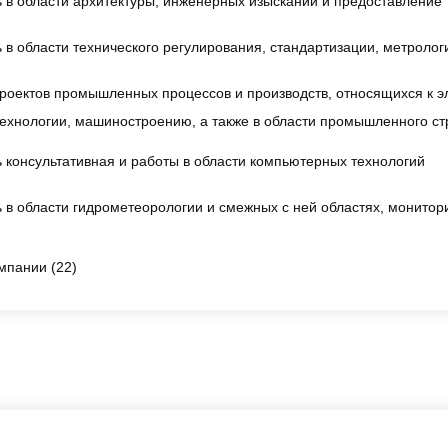
 в области архитектуры, инженерных изысканий и предоставление т
 в области технического регулирования, стандартизации, метролог
роектов промышленных процессов и производств, относящихся к эл
ехнологии, машиностроению, а также в области промышленного стр
 консультативная и работы в области компьютерных технологий
 в области гидрометеорологии и смежных с ней областях, монитор
мпании (22)