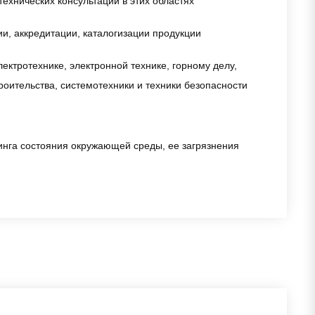
ехнических консультаций в этих областях
ии, аккредитации, каталогизации продукции
ектротехнике, электронной технике, горному делу,
оительства, системотехники и техники безопасности
инга состояния окружающей среды, ее загрязнения