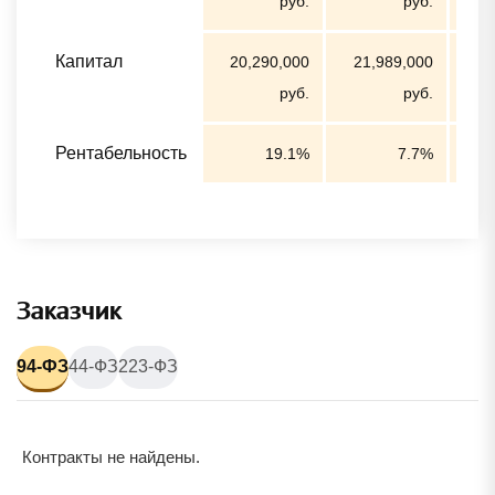
руб.
руб.
Капитал
20,290,000
21,989,000
23,
руб.
руб.
Рентабельность
19.1%
7.7%
Заказчик
94-ФЗ
44-ФЗ
223-ФЗ
Контракты не найдены.