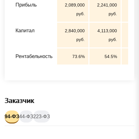
Прибыль
2,089,000
2,241,000
1,23
руб.
руб.
Капитал
2,840,000
4,113,000
4,31
руб.
руб.
Рентабельность
73.6%
54.5%
Заказчик
94-ФЗ
44-ФЗ
223-ФЗ