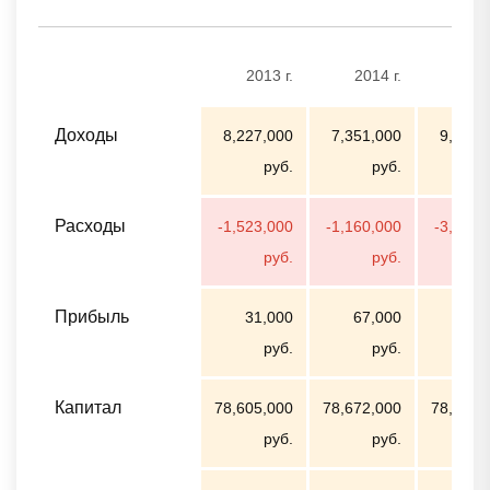
2013 г.
2014 г.
2015
Доходы
8,227,000
7,351,000
9,098,
руб.
руб.
р
Расходы
-1,523,000
-1,160,000
-3,083,
руб.
руб.
р
Прибыль
31,000
67,000
41,
руб.
руб.
р
Капитал
78,605,000
78,672,000
78,713,
руб.
руб.
р