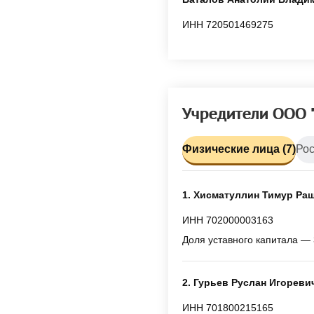
ИНН 720501469275
Учредители ОО
Физические лица (7)
Рос
1. Хисматуллин Тимур Ра
ИНН 702000003163
Доля уставного капитала — 
2. Гурьев Руслан Игореви
ИНН 701800215165