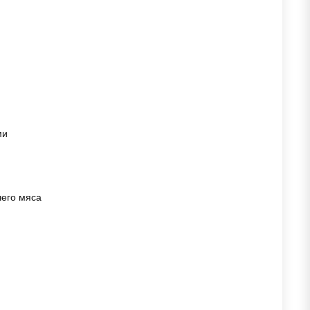
ми
чего мяса