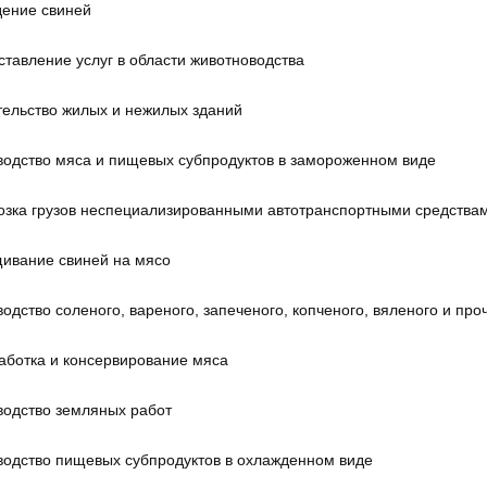
дение свиней
тавление услуг в области животноводства
тельство жилых и нежилых зданий
водство мяса и пищевых субпродуктов в замороженном виде
озка грузов неспециализированными автотранспортными средства
ивание свиней на мясо
одство соленого, вареного, запеченого, копченого, вяленого и про
аботка и консервирование мяса
водство земляных работ
водство пищевых субпродуктов в охлажденном виде