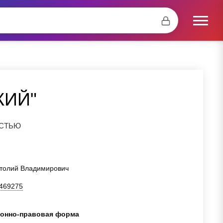
КИЙ"
ОСТЬЮ
атолий Владимирович
469275
онно-правовая форма