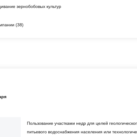
ивание зернобобовых культур
мпании (38)
аря
Пользование участками недр для целей геологическо
питьевого водоснабжения населения или технологич