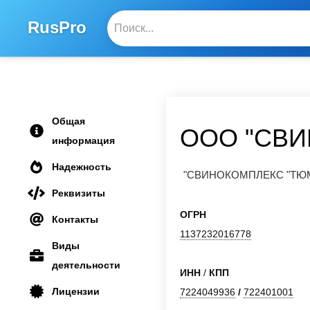
RusPro
Общая
ООО "СВ
информация
Надежность
"СВИНОКОМПЛЕКС "ТЮ
Реквизиты
ОГРН
Контакты
1137232016778
Виды
деятельности
ИНН
/
КПП
Лицензии
7224049936
/
722401001