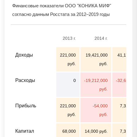
Финансовые показатели ООО "КОНИКА МИФ"
согласно данным Росстата за 2012–2019 годы
2013 г.
2014 г.
2015 
Доходы
221,000
19,421,000
41,171,0
руб.
руб.
ру
Расходы
0
-19,212,000
-32,652,0
руб.
ру
Прибыль
221,000
-54,000
7,320,0
руб.
руб.
ру
Капитал
68,000
14,000 руб.
7,312,0