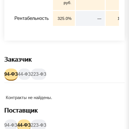
руб.
ру
Рентабельность
325.0%
—
100.1
Заказчик
94-ФЗ
44-ФЗ
223-ФЗ
Контракты не найдены.
Поставщик
94-ФЗ
44-ФЗ
223-ФЗ