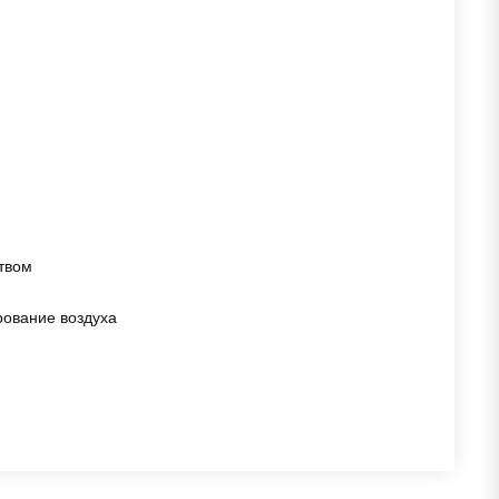
твом
рование воздуха