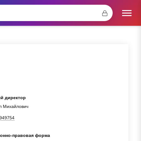
й директор
л Михайлович
949754
онно-правовая форма