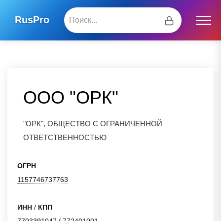
RusPro
ООО "ОРК"
"ОРК", ОБЩЕСТВО С ОГРАНИЧЕННОЙ
ОТВЕТСТВЕННОСТЬЮ
ОГРН
1157746737763
ИНН
/
КПП
7703391047
/
772401001