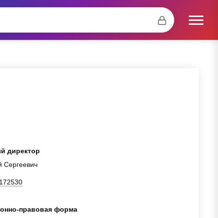
й директор
й Сергеевич
172530
онно-правовая форма